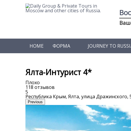
Вос
Ваш
HOME
ФОРМА
JOURNEY TO RUSSI
Ялта-Интурист 4*
Плохо
118 отзывов
5
Республика Крым, Ялта, улица Дражинского, 
Previous