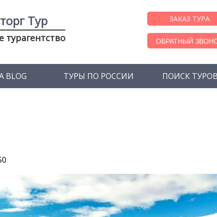
торг Тур
ЗАКАЗ ТУРА
е турагентство
ОБРАТНЫЙ ЗВОН
A BLOG
ТУРЫ ПО РОССИИ
ПОИСК ТУРО
50