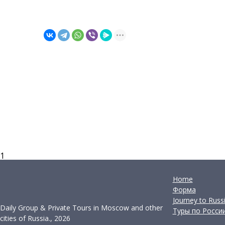
1
Home
Форма
Journey to Russ
Daily Group & Private Tours in Moscow and other
Туры по Росси
cities of Russia., 2026