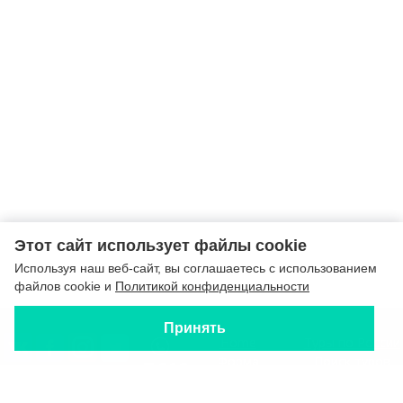
Этот сайт использует файлы cookie
Используя наш веб-сайт, вы соглашаетесь с использованием
файлов cookie и
Политикой конфиденциальности
Принять
Home
Туры по России
Форма
Поиск туров
+7 916
Journey to Russia
About company
837 32
Blog
Contacts